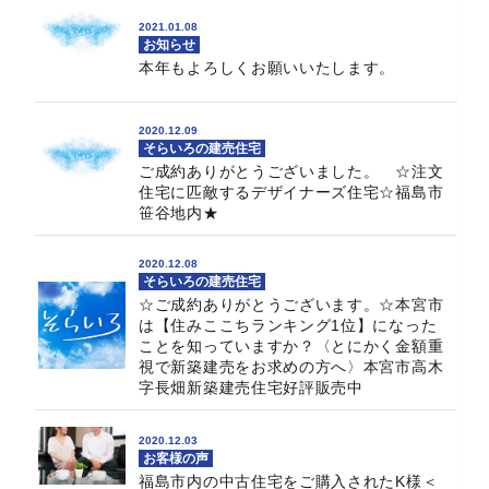
2021.01.08
お知らせ
本年もよろしくお願いいたします。
2020.12.09
そらいろの建売住宅
ご成約ありがとうございました。 ☆注文
住宅に匹敵するデザイナーズ住宅☆福島市
笹谷地内★
2020.12.08
そらいろの建売住宅
☆ご成約ありがとうございます。☆本宮市
は【住みここちランキング1位】になった
ことを知っていますか？〈とにかく金額重
視で新築建売をお求めの方へ〉本宮市高木
字長畑新築建売住宅好評販売中
2020.12.03
お客様の声
福島市内の中古住宅をご購入されたK様＜