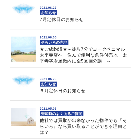
2021.06.27
お知らせ
7月定休日のお知らせ
2021.06.05
そらいろの売地
★ご成約済★～徒歩7分でヨークベニマル
太平寺店へ！住んで便利な条件付売地 太
平寺字坿屋敷内に全5区画分譲 ～
2021.05.26
お知らせ
６月定休日のお知らせ
2021.05.06
売却時のよくあるご質問
他社では買取が出来なかった物件でも『そ
らいろ』なら買い取ることができる理由と
は？